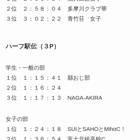
２位 ２：５８：０４ 多摩川クラブ華
３位 ３：０２：２２ 青竹荘 女子
ハーフ駅伝（３P）
学生・一般の部
１位 １：１５：４１ 縣おじ部
２位 １：１６：２４
３位 １：１７：１３ NAGA-AKIRA
女子の部
１位 １：２４：１８ SUIとSAHOとMihoC！
２位 １：３６：５４ 富士北稜高校C