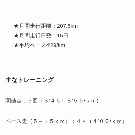
★月間走行距離：207.6km
★月間走行日数：15日
★平均ペース4’29/km
主なトレーニング
閾値走：５回（３’４５～３’５５/ｋｍ）
ペース走（５～１５ｋｍ）：４回（４’００/ｋｍ）