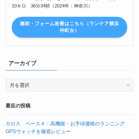
10キロ 36分34秒（2024年：神奈川）
施術・フォーム改善はこちら（ランケア横浜
仲町台）
アーカイブ
ア
ー
カ
イ
最近の投稿
ブ
カロス ペース４：高機能・お手頃価格のランニング
GPSウォッチを徹底レビュー