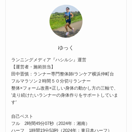
ゆっく
ランニングメディア『ハシルシ』運営
【運営者・施術担当】
田中晋慎：ランナー専門整体師/ランケア横浜仲町台
フルマラソン２時間５０分切りランナー
整体×フォーム改善×正しい身体の動かし方の三軸で、
‛走り続けたいランナーの身体作りをサポートしていま
す’
自己ベスト
フル 2時間49分07秒（2024年：湘南）
ハーフ 1時間19分53秒（2024年：東日本ハーフ）