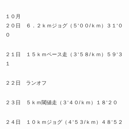
１０月
２０日 ６．２ｋｍジョグ（５’００/ｋｍ）３１’０
０
２１日 １５ｋｍペース走（３’５８/ｋｍ）５９’３
１
２２日 ランオフ
２３日 ５ｋｍ閾値走（３’４０/ｋｍ）１８’２０
２４日 １０ｋｍジョグ（４’５３/ｋｍ）４８’５２