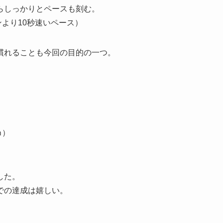
らしっかりとペースも刻む。
より10秒速いペース）
慣れることも今回の目的
の一つ。
ｍ）
した。
での達成は嬉しい。