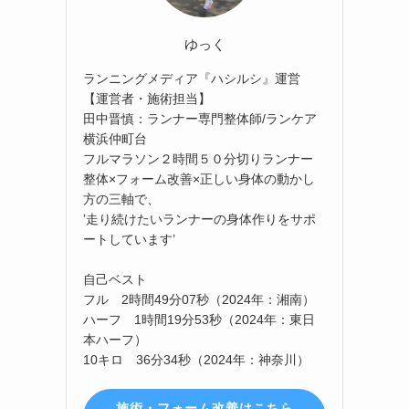
ゆっく
ランニングメディア『ハシルシ』運営
【運営者・施術担当】
田中晋慎：ランナー専門整体師/ランケア
横浜仲町台
フルマラソン２時間５０分切りランナー
整体×フォーム改善×正しい身体の動かし
方の三軸で、
‛走り続けたいランナーの身体作りをサポ
ートしています’
自己ベスト
フル 2時間49分07秒（2024年：湘南）
ハーフ 1時間19分53秒（2024年：東日
本ハーフ）
10キロ 36分34秒（2024年：神奈川）
施術・フォーム改善はこちら