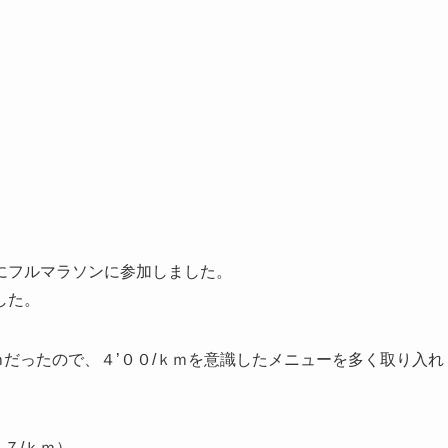
にフルマラソンに参加しました。
した。
ｍだったので、
４’００/ｋｍを意識したメニューを多く取り入れ
５７/ｋｍ）