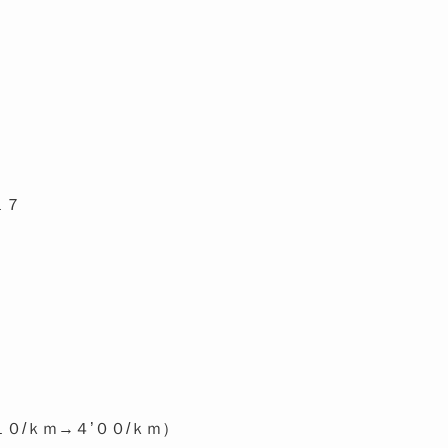
１７
０/ｋｍ→４’００/ｋｍ）