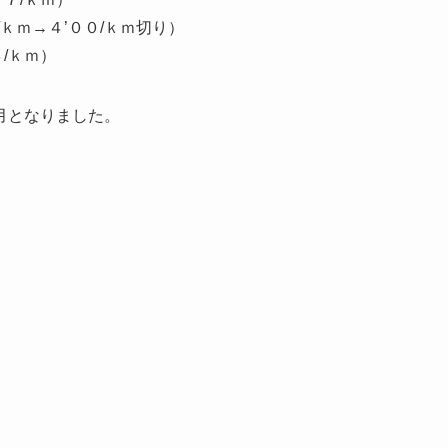
ｋｍ→４’００/ｋｍ切り）
/ｋｍ）
月となりました。