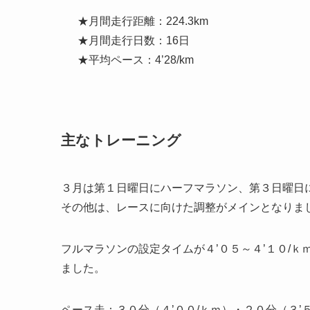
★月間走行距離：224.3km
★月間走行日数：16日
★平均ペース：4’28/km
主なトレーニング
３月は第１日曜日にハーフマラソン、第３日曜日
その他は、レースに向けた調整がメインとなりま
フルマラソンの設定タイムが４’０５～４’１０/ｋ
ました
。
ペース走
：３０分（４’００/ｋｍ）・２０分（３’