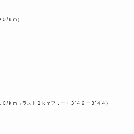
００/ｋｍ）
１０/ｋｍ→ラスト２ｋｍフリー・３’４９ー３’４４）