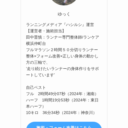
ゆっく
ランニングメディア『ハシルシ』運営
【運営者・施術担当】
田中晋慎：ランナー専門整体師/ランケア
横浜仲町台
フルマラソン２時間５０分切りランナー
整体×フォーム改善×正しい身体の動かし
方の三軸で、
‛走り続けたいランナーの身体作りをサポ
ートしています’
自己ベスト
フル 2時間49分07秒（2024年：湘南）
ハーフ 1時間19分53秒（2024年：東日
本ハーフ）
10キロ 36分34秒（2024年：神奈川）
施術・フォーム改善はこちら