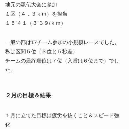
地元の駅伝大会に参加
１区（４．３ｋｍ）を担当
１５’４１
（３’３９/ｋｍ）
一般の部は17チーム参加の小規模レースでした。
私は区間５位（３位と５秒差）
チームの最終順位は７位（入賞は６位まで）でし
た。
２月の目標＆結果
１月に立てた目標は
疲労を抜くこと＆スピード強
化