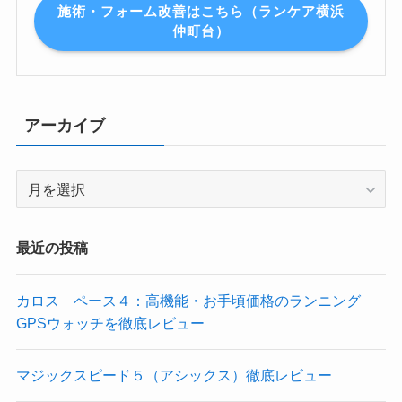
施術・フォーム改善はこちら（ランケア横浜
仲町台）
アーカイブ
ア
ー
カ
イ
最近の投稿
ブ
カロス ペース４：高機能・お手頃価格のランニング
GPSウォッチを徹底レビュー
マジックスピード５（アシックス）徹底レビュー