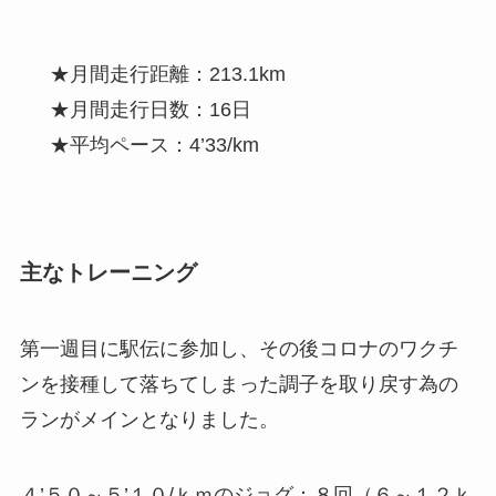
★月間走行距離：213.1km
★月間走行日数：16日
★平均ペース：4’33/km
主なトレーニング
第一週目に駅伝に参加し、その後コロナのワクチ
ンを接種して落ちてしまった調子を取り戻す為の
ランがメインとなりました。
４’５０～５’１０/ｋｍのジョグ
：８回（６～１２ｋ