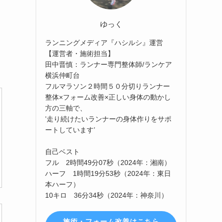
ゆっく
ランニングメディア『ハシルシ』運営
【運営者・施術担当】
田中晋慎：ランナー専門整体師/ランケア
横浜仲町台
フルマラソン２時間５０分切りランナー
整体×フォーム改善×正しい身体の動かし
方の三軸で、
‛走り続けたいランナーの身体作りをサポ
ートしています’
自己ベスト
フル 2時間49分07秒（2024年：湘南）
ハーフ 1時間19分53秒（2024年：東日
本ハーフ）
10キロ 36分34秒（2024年：神奈川）
施術・フォーム改善はこちら