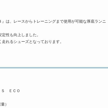
４』は、レースからトレーニングまで使用が可能な厚底ランニ
安定性も向上
しました。
く走れるシューズ
となっております。
ＵＳ ＥＣＯ
重量）