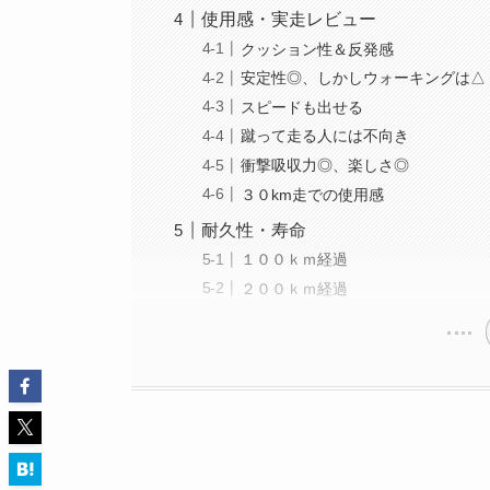
使用感・実走レビュー
クッション性＆反発感
安定性◎、しかしウォーキングは△
スピードも出せる
蹴って走る人には不向き
衝撃吸収力◎、楽しさ◎
３０km走での使用感
耐久性・寿命
１００ｋｍ経過
２００ｋｍ経過